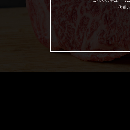
これらの牛は、（
一代祖