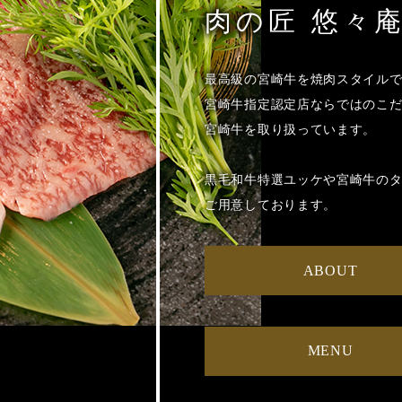
肉の匠 悠々
最高級の宮崎牛を焼肉スタイル
宮崎牛指定認定店ならではのこ
宮崎牛を取り扱っています。
黒毛和牛特選ユッケや宮崎牛の
ご用意しております。
ABOUT
MENU