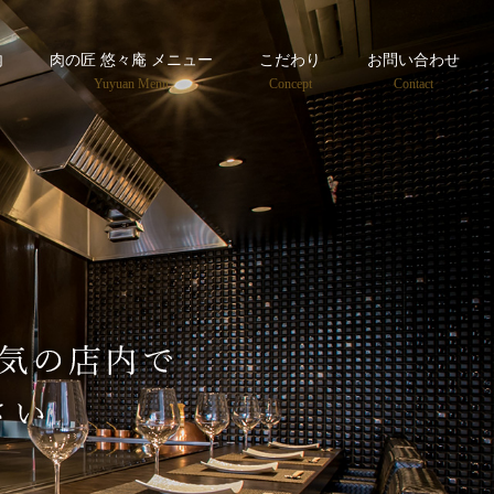
内
肉の匠 悠々庵 メニュー
こだわり
お問い合わせ
Yuyuan Menu
Concept
Contact