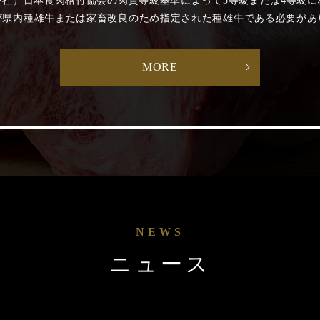
公社）日本食肉格付協会の肉質等級基準によって5等級または4等級に
が県内種雄牛または家畜改良のため指定された種雄牛である必要があ
MORE
NEWS
ニュース