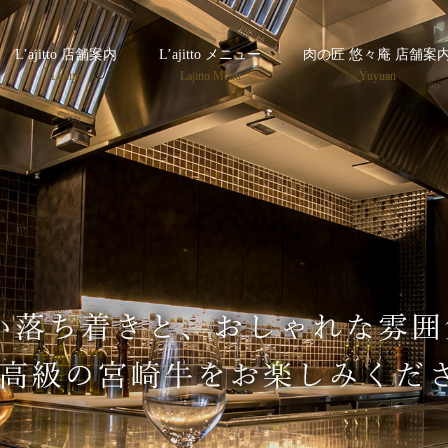
L’ajitto 店舗案内
L’ajitto メニュー
肉の匠 悠々庵 店舗案
Lajitto
Lajitto Menu
Yuyuan